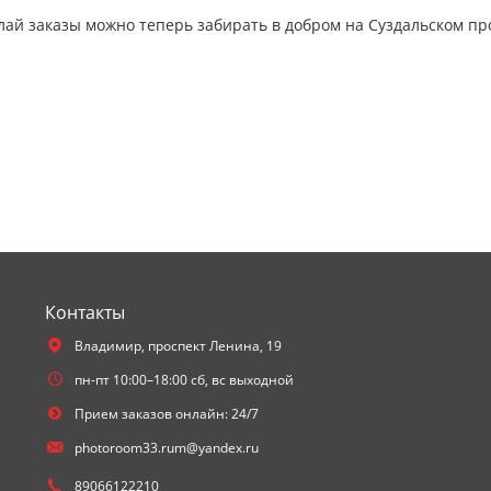
й заказы можно теперь забирать в добром на Суздальском прос
Контакты
Владимир,
проспект Ленина, 19
пн-пт 10:00–18:00 сб, вс выходной
Прием заказов онлайн: 24/7
photoroom33.rum@yandex.ru
89066122210