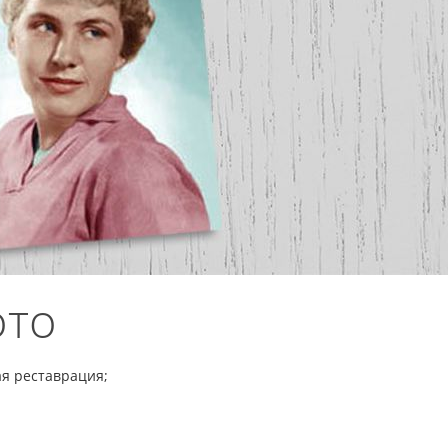
ото
кая реставрация;