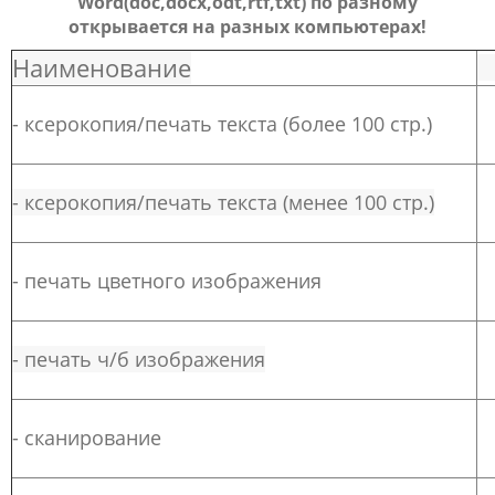
Word(doc,docx,odt,rtf,txt) по разному
открывается
на разных компьютерах!
Наименование
- ксерокопия/печать текста (более 100 стр.)
6
- ксерокопия/печать текста (менее 100 стр.)
9
- печать цветного изображения
1
- печать ч/б изображения
1
- сканирование
1