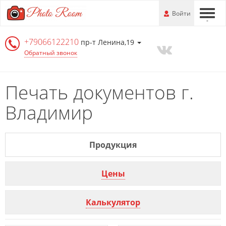
Перейти
-
Войти
-
-
к
основной
+79066122210
информации
пр-т Ленина,19
Обратный звонок
Печать документов г.
Владимир
Продукция
Цены
Калькулятор